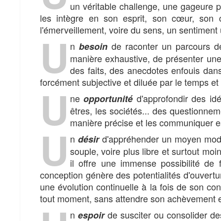
un véritable challenge, une gageure pr
les intègre en son esprit, son cœur, son c
l'émerveillement, voire du sens, un sentiment
U
n
de raconter un parcours de 
besoin
manière exhaustive, de présenter une (
des faits, des anecdotes enfouis dans
forcément subjective et diluée par le temps et 
U
ne
d'approfondir des idée
opportunité
êtres, les sociétés... des questionne
manière précise et les communiquer est
U
n
d'appréhender un moyen moder
désir
souple, voire plus libre et surtout moin
il offre une immense possibilité de 
conception génère des potentialités d'ouverture
une évolution continuelle à la fois de son co
tout moment, sans attendre son achèvement et
n
de susciter ou consolider des
espoir