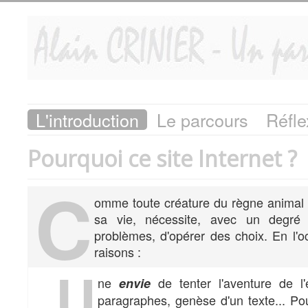
L'introduction
Le parcours
Réfle
Pourquoi ce site Internet ?
C
omme toute créature du règne animal do
sa vie, nécessite, avec un degré 
problèmes, d'opérer des choix. En l'oc
raisons :
U
ne
de tenter l'aventure de l'
envie
paragraphes, genèse d'un texte... Pour 